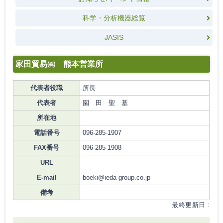
科学・分析機器総覧
JASIS
家田貿易㈱ 熊本営業所
代表者役職
所長
代表者
園 田 聖 基
所在地
電話番号
096-285-1907
FAX番号
096-285-1908
URL
E-mail
boeki@ieda-group.co.jp
備考
最終更新日 :