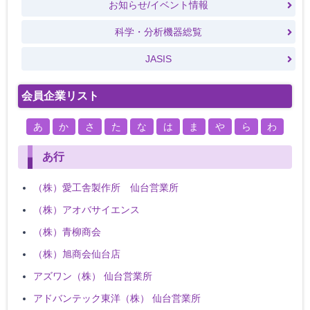
お知らせ/イベント情報
科学・分析機器総覧
JASIS
会員企業リスト
あ
か
さ
た
な
は
ま
や
ら
わ
あ行
（株）愛工舎製作所 仙台営業所
（株）アオバサイエンス
（株）青柳商会
（株）旭商会仙台店
アズワン（株） 仙台営業所
アドバンテック東洋（株） 仙台営業所