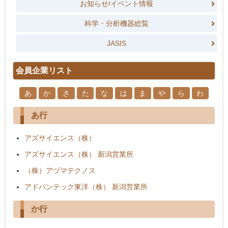
お知らせ/イベント情報
科学・分析機器総覧
JASIS
会員企業リスト
あ
か
さ
た
な
は
ま
や
ら
わ
あ行
アズサイエンス（株）
アズサイエンス（株） 新潟営業所
（株）アヅマテクノス
アドバンテック東洋（株） 新潟営業所
か行