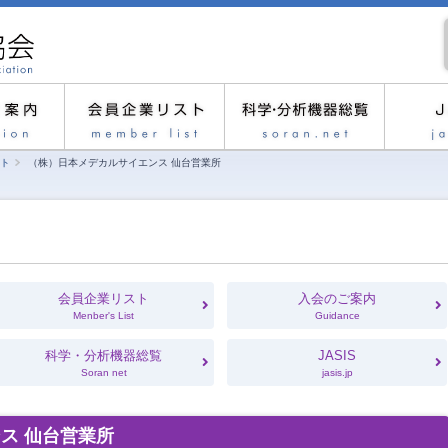
ト
（株）日本メデカルサイエンス 仙台営業所
会員企業リスト
入会のご案内
Menber's List
Guidance
科学・分析機器総覧
JASIS
Soran net
jasis.jp
ス 仙台営業所