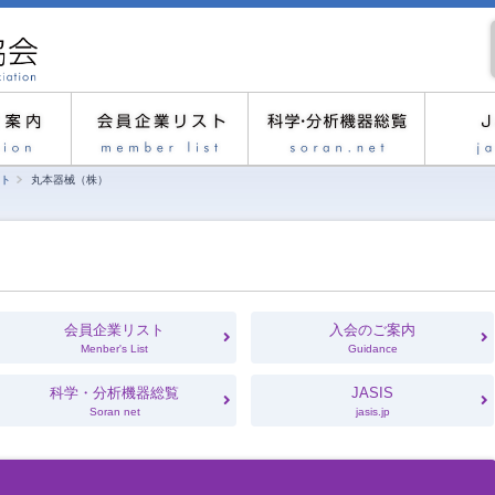
ト
丸本器械（株）
会員企業リスト
入会のご案内
Menber's List
Guidance
科学・分析機器総覧
JASIS
Soran net
jasis.jp