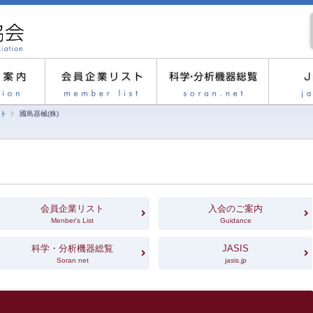
ト
國島器械(株)
会員企業リスト
入会のご案内
Menber's List
Guidance
科学・分析機器総覧
JASIS
Soran net
jasis.jp