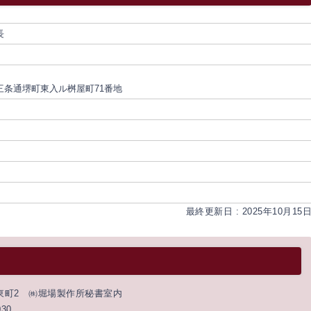
長
三条通堺町東入ル桝屋町71番地
最終更新日 : 2025年10月15
の東町2 ㈱堀場製作所秘書室内
030