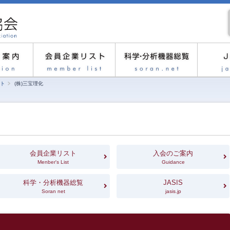
ト
(株)三宝理化
会員企業リスト
入会のご案内
Menber's List
Guidance
科学・分析機器総覧
JASIS
Soran net
jasis.jp