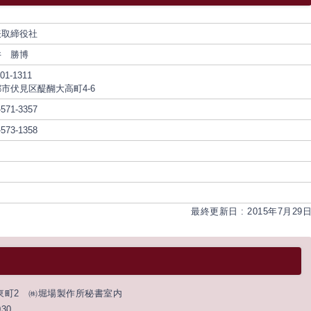
表取締役社
井 勝博
01-1311
市伏見区醍醐大高町4-6
-571-3357
-573-1358
最終更新日 : 2015年7月29
の東町2 ㈱堀場製作所秘書室内
030