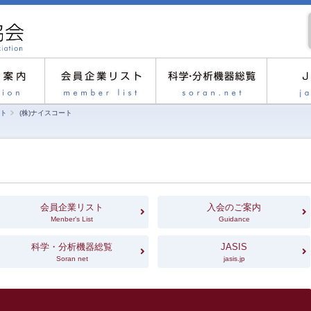
ト
(株)ナイスコート
会員企業リスト
入会のご案内
Menber's List
Guidance
科学・分析機器総覧
JASIS
Soran net
jasis.jp