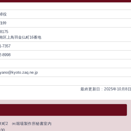
締役
佳幹
8175
南区上鳥羽金仏町16番地
1-7357
2-8998
iyano@kyoto.zaq.ne.jp
最終更新日 : 2025年10月8
の東町2 ㈱堀場製作所秘書室内
030