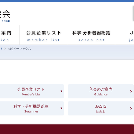
ト
(株)ピーマックス
会員企業リスト
入会のご案内
Menber's List
Guidance
科学・分析機器総覧
JASIS
Soran net
jasis.jp