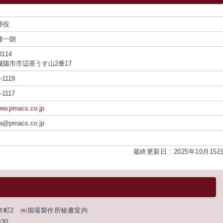
締役
雄一朗
0114
城陽市市辺茶うす山2番17
-1119
-1117
www.pmacs.co.jp
wa@pmacs.co.jp
最終更新日 : 2025年10月15
の東町2 ㈱堀場製作所秘書室内
030