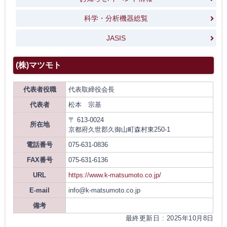
科学・分析機器総覧
JASIS
(株)マツモト
代表者役職
代表取締役会長
代表者
松本 宗基
〒 613-0024
所在地
京都府久世郡久御山町森村東250-1
電話番号
075-631-0836
FAX番号
075-631-6136
URL
https://www.k-matsumoto.co.jp/
E-mail
info@k-matsumoto.co.jp
備考
最終更新日 : 2025年10月8日