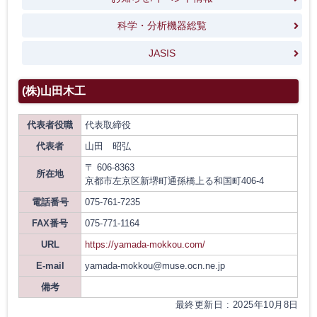
科学・分析機器総覧
JASIS
(株)山田木工
代表者役職
代表取締役
代表者
山田 昭弘
〒 606-8363
所在地
京都市左京区新堺町通孫橋上る和国町406-4
電話番号
075-761-7235
FAX番号
075-771-1164
URL
https://yamada-mokkou.com/
E-mail
yamada-mokkou@muse.ocn.ne.jp
備考
最終更新日 : 2025年10月8日