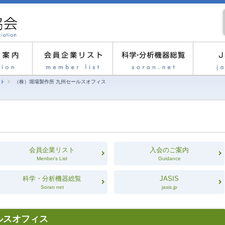
ト
（株）堀場製作所 九州セールスオフィス
会員企業リスト
入会のご案内
Menber's List
Guidance
科学・分析機器総覧
JASIS
Soran net
jasis.jp
ルスオフィス