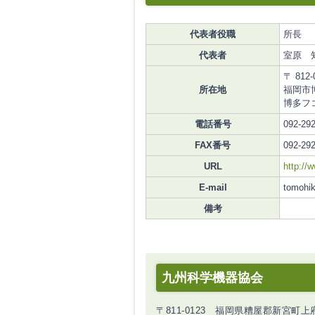
代表者役職
所長
代表者
室原 
〒 812-
所在地
福岡市博
博多フ
電話番号
092-29
FAX番号
092-29
URL
http://
E-mail
tomohi
備考
九州科学機器協会
〒811-0123 福岡県糟屋郡新宮町上府