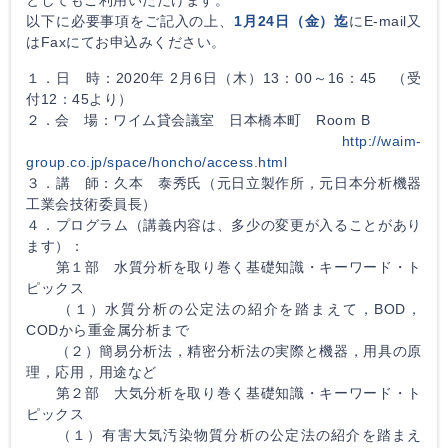
以下に必要事項をご記入の上、
1月24日（金）迄
にE-mail又
はFaxにてお申込みください。
１．日 時：2020年 2月6日（木）13：00～16：45 （受
付12：45より）
２．会 場：ワイム貸会議室 日本橋本町 Room B
http://waim-
group.co.jp/space/honcho/access.html
３．講 師：久本 泰秀氏（元日立製作所，元日本分析機器
工業会技術委員長）
４．プログラム（講義内容は、多少の変更が入ることがあり
ます）：
第１部 水質分析を取り巻く基礎知識・キーワード・ト
ピックス
（１）水質分析の公定法の紹介を踏まえて，BOD，
CODから重金属分析まで
（２）簡易分析法，精密分析法の実際と機器，用具の原
理，応用，用途など
第２部 大気分析を取り巻く基礎知識・キーワード・ト
ピックス
（１）有害大気汚染物質分析の公定法の紹介を踏まえ