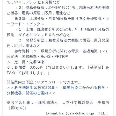
て，VOC，アルデヒド分析など
（２）簡易分析法，ｵﾝｻｲﾄﾓﾆﾀﾘﾝｸﾞ法，精密分析法の実際
と機器，用具の原理，応用，用途など
第３部 土壌分析・廃棄物分析を取り巻く基礎知識・キ
ーワード・トピックス
（１）土壌・廃棄物分析の公定法，ﾊﾞｰｾﾞﾙ条約と分析の
役割，ダイオキシン，ＰＣＢ分析など
（２）簡易分析法，精密分析法の実際と機器，用具の原
理，応用，用途など
参考資料（１）環境分析に関わる背景・基礎知識（２）
公定法・国際基準・RoHS・PRTR等
５．定 員：先着50名
６．参加費：3,000円（当日集金いたします。【受講証】を
FAXにてお送りします。）
開催案内は下記よりダウンロードできます。
＞＞
科学機器学習教室2019-4 「環境汚染にかかわる科学・
分析機器」開催のご案内
＜＜
※お問合せ先：一般社団法人 日本科学機器協会 事務局
（菅(かん)）
E-mail: kan@sia-tokyo.gr.jp TEL：