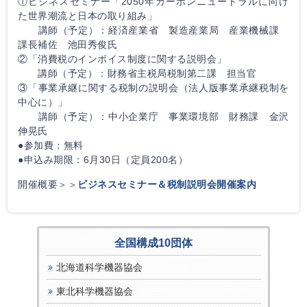
①ビジネスセミナー「2050年カーボンニュートラルに向け
た世界潮流と日本の取り組み」
講師（予定）：経済産業省 製造産業局 産業機械課
課長補佐 池田秀俊氏
②「消費税のインボイス制度に関する説明会」
講師（予定）：財務省主税局税制第二課 担当官
③「事業承継に関する税制の説明会（法人版事業承継税制を
中心に）」
講師（予定）：中小企業庁 事業環境部 財務課 金沢
伸晃氏
●参加費：無料
●申込み期限：6月30日（定員200名）
開催概要＞＞
ビジネスセミナー＆税制説明会開催案内
全国構成10団体
北海道科学機器協会
東北科学機器協会