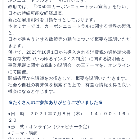
政府では、「2050年カーボンニュートラル宣言」を行い、
日本の持続可能な経済成長、
新たな雇用創出を目指そうとしております。
本セミナーでは、カーボンニュートラルに関する世界の潮流
と、
日本が進もうとする政策等の動向について概要を説明いただ
きます。
併せて、2023年10月1日から導入される消費税の適格請求書
等保存方式（いわゆるインボイス制度）に関する説明会と、
事業承継に関する税制の説明会 の三テーマを、オンライン
にて開催。
関係省庁から講師をお招きして、概要を説明いただきます。
社会や自社の将来像を模索する上で、有益な情報を得る良い
機会になると存じます。
※たくさんのご参加ありがとうございました※
●日 時：２０２１年７月８日（木） １４：００～１６：
２０
●形 式：オンライン（ウェビナー予定）
●テーマ・講師：