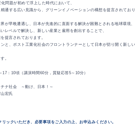
暖化問題が初めて浮上した時代において、
に精通する広い見識から、グリーンイノベーションの構想を提言されてお
世界が早晩遭遇し、日本が先進的に直面する解決が困難とされる地球環境、
高いレベルで解決し、新しい産業と雇用を創出することで、
想を提言されております。
ョンと、ポスト工業化社会のフロントランナーとして日本が切り開く新し
ます。
～17：10頃（講演時間60分，質疑応答5～10分）
ラチナ社会 ～動け、日本！～
宮山宏氏
クリックいただき、必要事項をご入力の上、お申込みください。