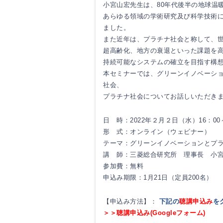
小宮山宏先生は、80年代後半の地球温
あらゆる領域の学術研究及び科学技術
ました。
また近年は、プラチナ社会と称して、
超高齢化、地方の衰退といった課題を
持続可能なシステムの確立を目指す構
本セミナーでは、グリーンイノベーシ
社会、
プラチナ社会についてお話しいただき
日 時：2022年２月２日（水）16：00
形 式：オンライン（ウェビナー）
テーマ：グリーンイノベーションとプ
講 師：三菱総合研究所 理事長 小
参加費：無料
申込み期限：1月21日（定員200名）
【申込み方法】：
下記の
聴講申込み
を
＞＞聴講申込み(Googleフォーム)