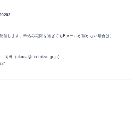
0202
配信します。申込み期限を過ぎてもEメールが届かない場合は、
。
kada@sia-tokyo.gr.jp）
324