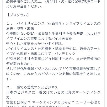
必要事項をご記入の上、2月14日（火）迄に記載のQRコード
よりお申込みください。
【プログラム】
１． バイオサイエンス（生命科学）とライフサイエンスの
過去・現在・未来
今更聞けないDNA・蛋白質と生命科学を知る基礎、およびラ
イフサイエンス市場におけるバイオ医薬を
中心とした変革をわかりやすく解説。
バイオサイエンスと分析機器・試薬を中心に、過去のアーカ
イブから現在・未来にむけて、パンデミック
が引き起こす社会変革にどう対応すべきか、また研究傾向の
何が変わるのか。
そして理化学機器ビジネスにおいてどう市場構造が変革して
ゆくのか、これからのビジネスマン必須の知識を引き出しま
す。
２． 勝てる営業マンとビジネス
日本のビジネスに一番欠けているのは真のマーケティング
力。
営業とは何か？ マーケティングとは何か？ ユーザー心理と