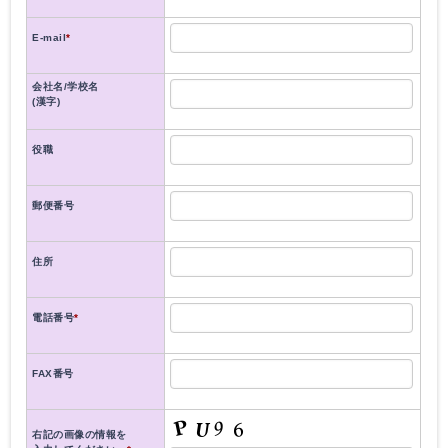
E-mail
*
会社名/学校名
(漢字)
役職
郵便番号
住所
電話番号
*
FAX番号
右記の画像の情報を