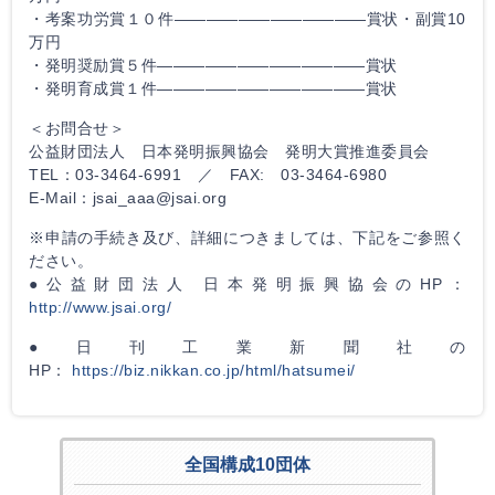
・考案功労賞１０件————————————賞状・副賞10
万円
・発明奨励賞５件—————————————賞状
・発明育成賞１件—————————————賞状
＜お問合せ＞
公益財団法人 日本発明振興協会 発明大賞推進委員会
TEL：03-3464-6991 ／ FAX: 03-3464-6980
E-Mail：jsai_aaa@jsai.org
※申請の手続き及び、詳細につきましては、下記をご参照く
ださい。
●公益財団法人 日本発明振興協会のHP：
http://www.jsai.org/
●日刊工業新聞社の
HP：
https://biz.nikkan.co.jp/html/hatsumei/
全国構成10団体