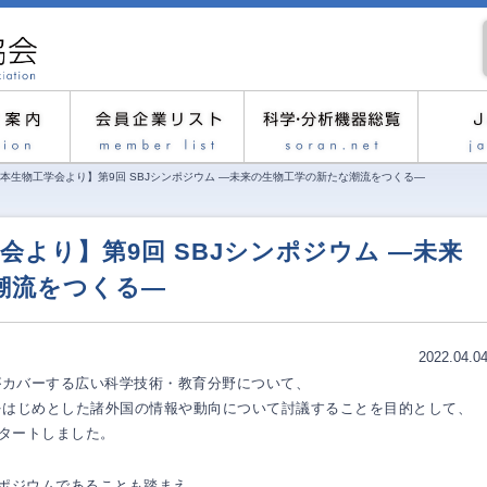
日本生物工学会より】第9回 SBJシンポジウム ―未来の生物工学の新たな潮流をつくる―
学会より】第9回 SBJシンポジウム ―未来
潮流をつくる―
2022.04.0
がカバーする広い科学技術・教育分野について、
をはじめとした諸外国の情報や動向について討議することを目的として、
スタートしました。
ンポジウムであることも踏まえ、