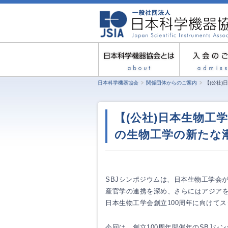
日本科学機器協会
関係団体からのご案内
【(公社)
【(公社)日本生物工
の生物工学の新たな
SBJシンポジウムは、日本生物工学会
産官学の連携を深め、さらにはアジア
日本生物工学会創立100周年に向けて
今回は、創立100周年開催年のSBJシ