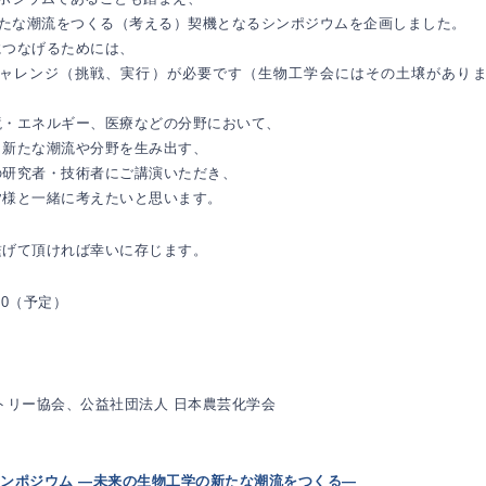
新たな潮流をつくる（考える）契機となるシンポジウムを企画しました。
につなげるためには、
ャレンジ（挑戦、実行）が必要です（生物工学会にはその土壌があり
境・エネルギー、医療などの分野において、
り新たな潮流や分野を生み出す、
の研究者・技術者にご講演いただき、
皆様と一緒に考えたいと思います。
繋げて頂ければ幸いに存じます。
:30（予定）
トリー協会、公益社団法人 日本農芸化学会
Jシンポジウム ―未来の生物工学の新たな潮流をつくる―