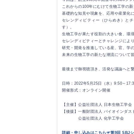
これからの100年にむけて生物工学の
基礎的な知見や現象を、応用や産業化
セレンディビティー（ひらめき）とチ
す）。
生物工学が果たす役割の大きい食、環
セレンディビティーとチャレンジによ
研究・開発を推進している産、官、学
未来の生物工学の新たな潮流について
最後まで御視聴頂き、活発な議論へと
日時：2022年5月25日（水）9:50～17
開催形式：オンライン開催
【主催】公益社団法人 日本生物工学会
【後援】一般財団法人 バイオインダス
公益社団法人 化学工学会
詳細・申し込みはこちら☞
第9回 SB