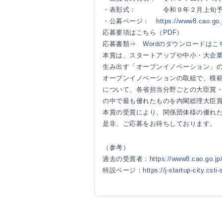
・表彰式： 令和９年２月上旬予
・公募ページ：
https://www8.cao.go.
応募要項はこちら（
PDF
）
応募書類⇒
Wordのダウンロードはこ
本賞は、スタートアップや中小・大企
生み出す「オープンイノベーション」
オープンイノベーションの取組で、模
について、各省担当分野ごとの大臣賞
の中で最も優れたものを内閣総理大臣
本賞の受賞により、関係団体様の優れ
是非、ご応募をお待ちしております。
（参考）
過去の受賞者：
https://www8.cao.go.jp
特設ページ：
https://j-startup-city.csti-