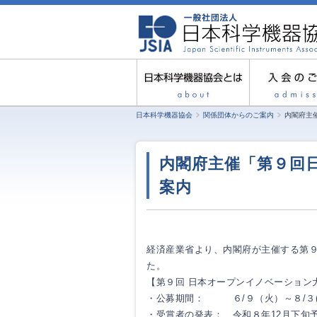
日本科学機器協会
関係団体からのご案内
内閣府主
内閣府主催「第９回
案内
経済産業省より、内閣府が主催する第
た。
【第９回 日本オープンイノベーション
・公募期間： ６/９（火）～８/３(月)
・受賞者の発表： 令和８年12月下旬