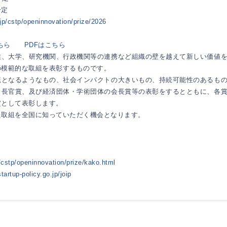
定
jp/cstp/openinnovation/prize/2026
ちら
PDFはこちら
業、大学、研究機関、行政機関等の連携など組織の壁を越えて新しい価値
の模範的な取組を表彰するものです。
範となるようなもの、社会インパクトの大きいもの、持続可能性のあるも
・長官賞、及び経済団体・学術団体の会長賞等の表彰をするとともに、各
賞として表彰します。
た取組を全国に知っていただく機会となります。
/cstp/openinnovation/prize/kako.html
startup-policy.go.jp/joip