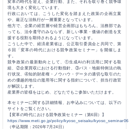
変革の時代を迎え、企業行動、また、それを取り巻く競争環
境も大きく変化しています。
行政においては、こうした変化を踏まえた政策の企画立案
や、厳正な法執行が一層重要となっています。
他方で、企業の経営層や経営企画部はもちろん、法務部であ
っても、法令遵守のみならず、新しい事業・価値の創造を支
援する役割を期待されるようになっています。
こうした中で、経済産業省は、公正取引委員会と共同で、第
６回「変革の時代における競争政策セミナー」を開催しま
す。
競争政策の最新動向として、①生成AIの利活用に関する取
組、②企業買収における行動指針、③バス・地銀特例法の執
行状況、④知的財産権・ノウハウ・データの適切な取引のた
めの優越的地位の濫用等に関する指針について、担当行政官
が解説します。
産業界の皆様をはじめ、どなたでもご参加いただけます。
本セミナーに関する詳細情報、お申込みについては、以下の
サイトをご覧ください。
【変革の時代における競争政策セミナー（第6回）】
https://www.meti.go.jp/policy/kyoso_seisaku/kyoso_seminar06
（申込期限：2026年7月24日）