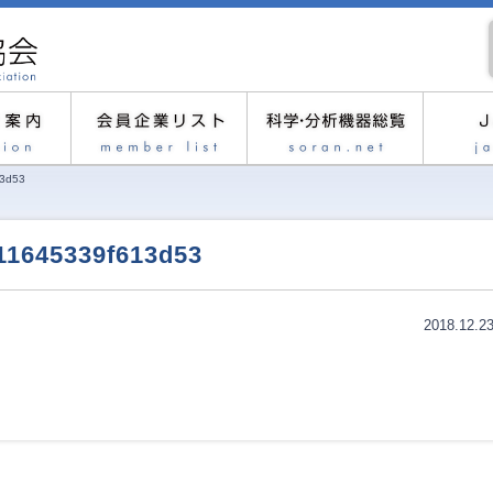
3d53
11645339f613d53
2018.12.2