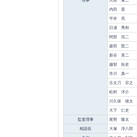
理事
久枝 栄二
内田 晋
平井 亮
日浦 秀和
阿部 浩二
菱田 賢二
新谷 英二
越智 拓史
市川 真一
古太刀 宗之
松村 洋介
川久保 雄太
大下 仁史
監査理事
尾勢 隆太
相談役
大塚 淳八郎