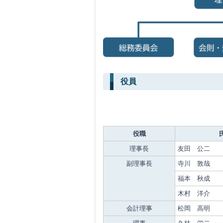
役員
役職
理事長
友田 公二
副理事長
寺川 敦哉
福本 秋成
木村 洋介
会計理事
松岡 高明