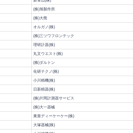
新青山(株)
(株)旭製作所
(株)大熊
オルガノ(株)
(株)三ツワフロンテック
理研計器(株)
丸文ウエスト(株)
(株)ダルトン
化研テクノ(株)
小川精機(株)
日新精器(株)
(株)片岡計測器サービス
(株)大一器械
東亜ディーケーケー(株)
大塚器械(株)