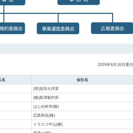
2026年6月16日選
氏名
会社名
(有)友田大洋堂
(株)島津製作所
はじめ科学(株)
広島和光(株)
トラスコ中山(株)