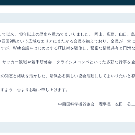
トして以来、40年以上の歴史を重ねてまいりました。 岡山、広島、山口、
中四国9県という広域なエリアにまたがる会員を抱えており、全員が一堂
すが、Web会議をはじめとするIT技術を駆使し、緊密な情報共有と円滑
、サッカー観戦や若手研修会、クライシスコンペといった多彩な行事を
様の知恵と経験を活かした、活気ある楽しい協会活動にしてまいりたいと
ますよう、心よりお願い申し上げます。
中四国科学機器協会 理事長 友田 公