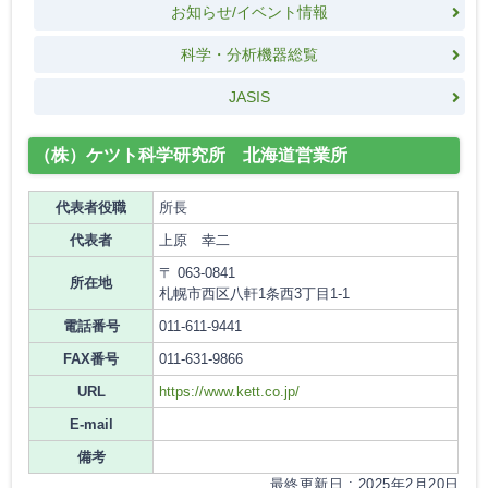
お知らせ/イベント情報
科学・分析機器総覧
JASIS
（株）ケツト科学研究所 北海道営業所
代表者役職
所長
代表者
上原 幸二
〒 063-0841
所在地
札幌市西区八軒1条西3丁目1-1
電話番号
011-611-9441
FAX番号
011-631-9866
URL
https://www.kett.co.jp/
E-mail
備考
最終更新日 : 2025年2月20日