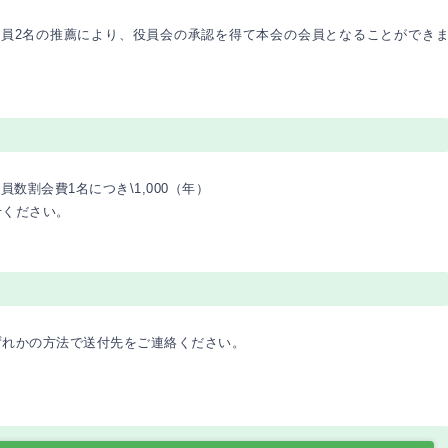
会員2名の推薦により、役員会の承認を得て本会の会員となることができ
／社員数割会費1名につき\1,000（年）
せください。
ずれかの方法で送付先をご連絡ください。