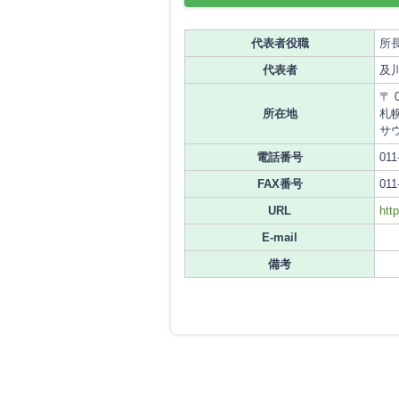
代表者役職
所
代表者
及
〒 0
所在地
札
サ
電話番号
011
FAX番号
011
URL
http
E-mail
備考