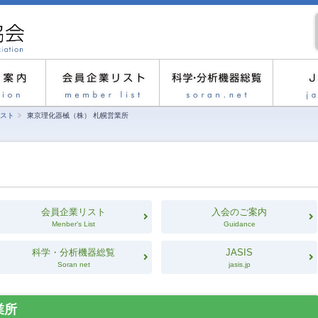
スト
東京理化器械（株） 札幌営業所
会員企業リスト
入会のご案内
Menber's List
Guidance
科学・分析機器総覧
JASIS
Soran net
jasis.jp
業所