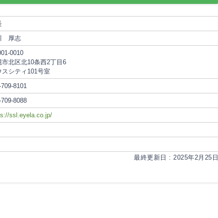
長
川 厚志
01-0010
幌市北区北10条西2丁目6
ウスシティ101号室
-709-8101
-709-8088
s://ssl.eyela.co.jp/
最終更新日 : 2025年2月25