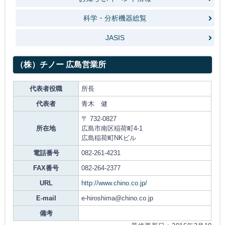
科学・分析機器総覧
JASIS
（株）チノー 広島営業所
代表者役職
所長
代表者
青木 健
〒 732-0827
所在地
広島市南区稲荷町4-1
広島稲荷町NKビル
電話番号
082-261-4231
FAX番号
082-264-2377
URL
http://www.chino.co.jp/
E-mail
e-hiroshima@chino.co.jp
備考