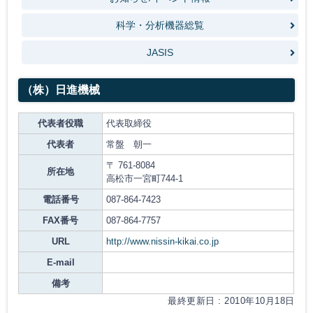
科学・分析機器総覧
JASIS
（株）日進機械
代表者役職
代表取締役
代表者
常盤 朝一
〒 761-8084
所在地
高松市一宮町744-1
電話番号
087-864-7423
FAX番号
087-864-7757
URL
http://www.nissin-kikai.co.jp
E-mail
備考
最終更新日 : 2010年10月18日