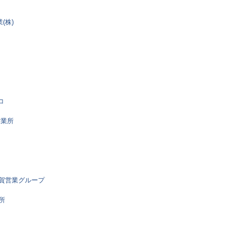
(株)
コ
営業所
滋賀営業グループ
所