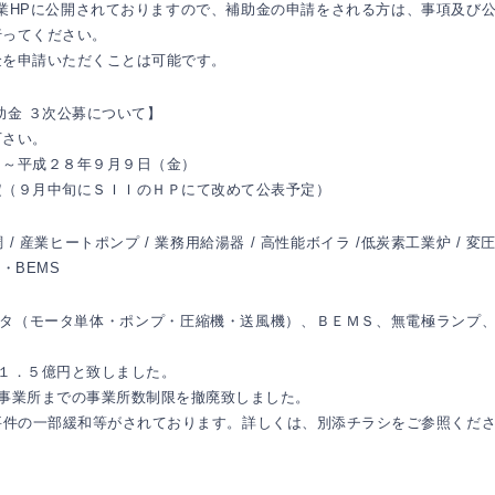
事業HPに公開されておりますので、補助金の申請をされる方は、事項及び
行ってください。
金を申請いただくことは可能です。
助金 ３次公募について】
下さい。
）～平成２８年９月９日（金）
定（９月中旬にＳＩＩのＨＰにて改めて公表予定）
/ 産業ヒートポンプ / 業務用給湯器 / 高性能ボイラ /低炭素工業炉 / 変
S・BEMS
ータ（モータ単体・ポンプ・圧縮機・送風機）、ＢＥＭＳ、無電極ランプ
。
１．５億円と致しました。
事業所までの事業所数制限を撤廃致しました。
要件の一部緩和等がされております。詳しくは、別添チラシをご参照くだ