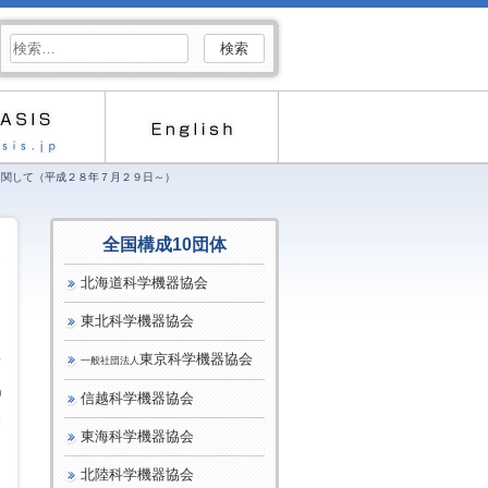
検
索:
に関して（平成２８年７月２９日～）
全国構成10団体
革
北海道科学機器協会
東北科学機器協会
東京科学機器協会
一般社団法人
0
信越科学機器協会
金
東海科学機器協会
北陸科学機器協会