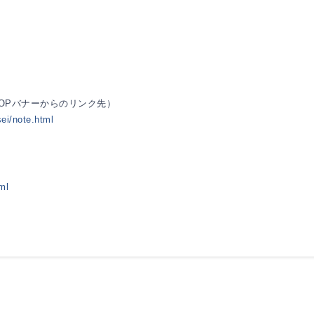
TOPバナーからのリンク先）
sei/note.html
ml