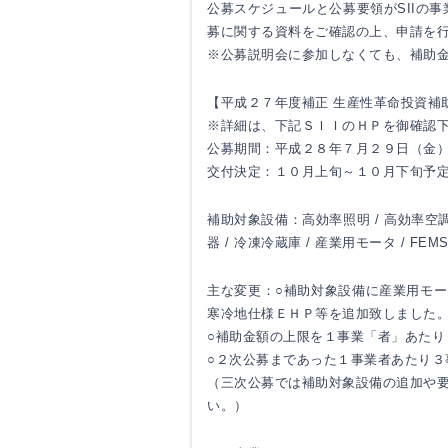
公募スケジュールと公募要領がSIIの
募に関する資料をご確認の上、申請を
※公募説明会に参加しなくても、補助
【平成２７年度補正 生産性革命投資補
※詳細は、下記ＳＩＩのＨＰを御確認
公募期間：平成２８年７月２９日（金
交付決定：１０月上旬～１０月下旬予
補助対象設備：高効率照明 / 高効率空調 
器 / 冷凍冷蔵庫 / 産業用モータ / FEM
主な変更：○補助対象設備に産業用モ
寒冷地仕様ＥＨＰ等を追加致しました
○補助金額の上限を１事業「者」あたり
○２次公募まであった１事業者あたり３
（三次公募では補助対象設備の追加や
い。）